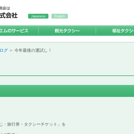
Japanese
English
アイエムのサービス
観光タクシー
シー
シー
・お墓掃除代行サービス
ログ
＞ 今年最後の運試し！
）
じ・旅行券・タクシーチケット」を